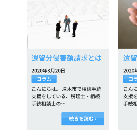
遺留分侵害額請求とは
遺
2020年3月20日
2020
コラム
コ
こんにちは。 厚木市で相続手続
こん
支援をしている、税理士・相続
支援
手続相談士の…
手続
続きを読む