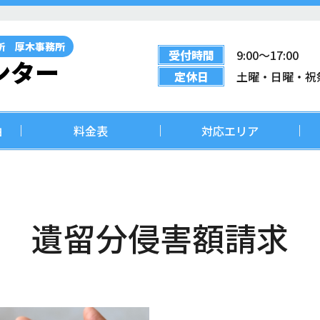
所 厚木事務所
受付時間
9:00〜17:00
ンター
定休日
土曜・日曜・祝
由
料金表
対応エリア
遺留分侵害額請求