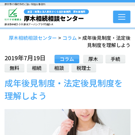
厚木市の相続手続に強い税理士事務所
運営：税理士法人東京さくら会計事務所 厚木事務所
厚木相続相談センター
厚木市中町3-3-9 厚木アーバンプラザ5階5-A
厚木相続相談センター
>
コラム
>
成年後見制度・法定後
見制度を理解しよう
2019年7月19日
コラム
厚木
手続
無料
相続
相談
税理士
成年後見制度・法定後見制度を
理解しよう