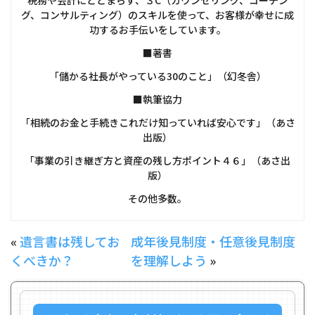
税務や会計にとどまらず、３C（カウンセリング、コーチン
グ、コンサルティング）のスキルを使って、お客様が幸せに成
功するお手伝いをしています。
■著書
「儲かる社長がやっている30のこと」（幻冬舎）
■執筆協力
「相続のお金と手続きこれだけ知っていれば安心です」（あさ
出版）
「事業の引き継ぎ方と資産の残し方ポイント４６」（あさ出
版）
その他多数。
«
遺言書は残してお
成年後見制度・任意後見制度
くべきか？
を理解しよう
»