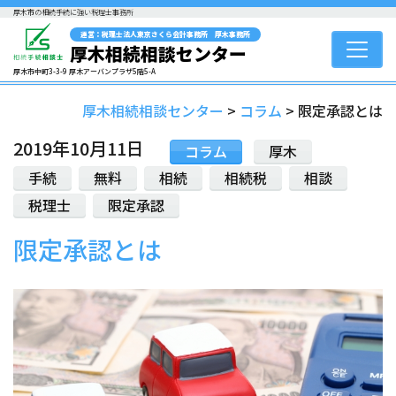
厚木市の相続手続に強い税理士事務所
運営：税理士法人東京さくら会計事務所 厚木事務所
厚木相続相談センター
厚木市中町3-3-9 厚木アーバンプラザ5階5-A
厚木相続相談センター
>
コラム
>
限定承認とは
2019年10月11日
コラム
厚木
手続
無料
相続
相続税
相談
税理士
限定承認
限定承認とは