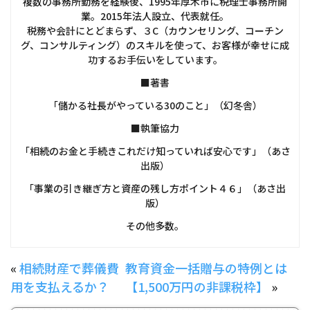
複数の事務所勤務を経験後、1995年厚木市に税理士事務所開
業。2015年法人設立、代表就任。
税務や会計にとどまらず、３C（カウンセリング、コーチン
グ、コンサルティング）のスキルを使って、お客様が幸せに成
功するお手伝いをしています。
■著書
「儲かる社長がやっている30のこと」（幻冬舎）
■執筆協力
「相続のお金と手続きこれだけ知っていれば安心です」（あさ
出版）
「事業の引き継ぎ方と資産の残し方ポイント４６」（あさ出
版）
その他多数。
«
相続財産で葬儀費
教育資金一括贈与の特例とは
用を支払えるか？
【1,500万円の非課税枠】
»