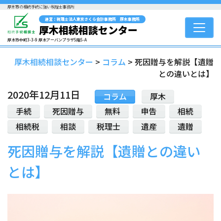
厚木市の相続手続に強い税理士事務所
運営：税理士法人東京さくら会計事務所 厚木事務所
厚木相続相談センター
厚木市中町3-3-9 厚木アーバンプラザ5階5-A
厚木相続相談センター
>
コラム
>
死因贈与を解説【遺贈
との違いとは】
2020年12月11日
コラム
厚木
手続
死因贈与
無料
申告
相続
相続税
相談
税理士
遺産
遺贈
死因贈与を解説【遺贈との違い
とは】