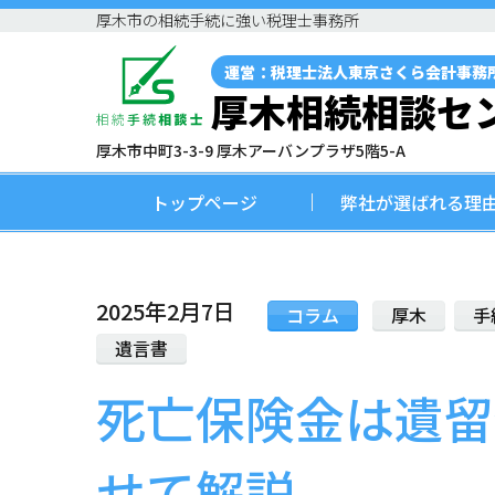
厚木市の相続手続に強い税理士事務所
運営：税理士法人東京さくら会計事務
厚木相続相談セ
厚木市中町3-3-9 厚木アーバンプラザ5階5-A
トップページ
弊社が選ばれる理
2025年2月7日
コラム
厚木
手
遺言書
死亡保険金は遺留
せて解説