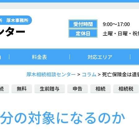
所 厚木事務所
受付時間
9:00〜17:00
ンター
定休日
土曜・日曜・祝
由
料金表
対応エリア
厚木相続相談センター
>
コラム
>
死亡保険金は遺
続
無料
生前贈与
申告
相続
相続税
分の対象になるのか