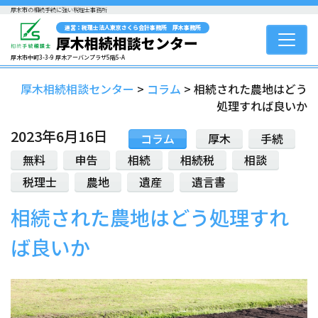
厚木市の相続手続に強い税理士事務所
運営：税理士法人東京さくら会計事務所 厚木事務所
厚木相続相談センター
厚木市中町3-3-9 厚木アーバンプラザ5階5-A
厚木相続相談センター
>
コラム
>
相続された農地はどう
処理すれば良いか
2023年6月16日
コラム
厚木
手続
無料
申告
相続
相続税
相談
税理士
農地
遺産
遺言書
相続された農地はどう処理すれ
ば良いか