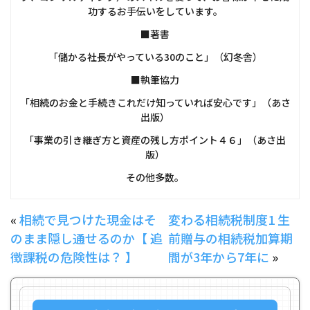
功するお手伝いをしています。
■著書
「儲かる社長がやっている30のこと」（幻冬舎）
■執筆協力
「相続のお金と手続きこれだけ知っていれば安心です」（あさ
出版）
「事業の引き継ぎ方と資産の残し方ポイント４６」（あさ出
版）
その他多数。
«
相続で見つけた現金はそ
変わる相続税制度1 生
のまま隠し通せるのか【 追
前贈与の相続税加算期
徴課税の危険性は？ 】
間が3年から7年に
»