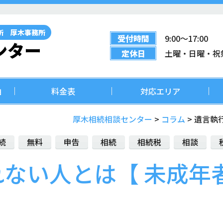
所 厚木事務所
受付時間
9:00〜17:00
ンター
定休日
土曜・日曜・祝
由
料金表
対応エリア
厚木相続相談センター
>
コラム
>
遺言執行
続
無料
申告
相続
相続税
相談
れない人とは【 未成年