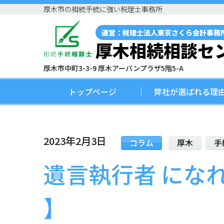
厚木市の相続手続に強い税理士事務所
運営：税理士法人東京さくら会計事務
厚木相続相談セ
厚木市中町3-3-9 厚木アーバンプラザ5階5-A
トップページ
弊社が選ばれる理
2023年2月3日
コラム
厚木
手
遺言執行者 にな
】